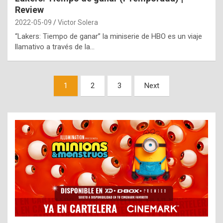
Review
2022-05-09
Victor Solera
“Lakers: Tiempo de ganar” la miniserie de HBO es un viaje
llamativo a través de la…
Paginación
1
2
3
Next
de
entradas