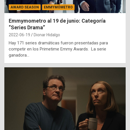
AWARD SEASON
EMMYMÓMETRO
Emmymometro al 19 de junio: Categoría
“Series Drama”
2022-06-19
Dionar Hidalgo
Hay 171 series dramáticas fueron presentadas para
competir en los Primetime Emmy Awards. La serie
ganadora…