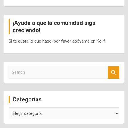
¡Ayuda a que la comunidad siga
creciendo!
Si te gusta lo que hago, por favor apóyame en Ko-fi
S
e
a
r
c
Categorías
h
Categorías