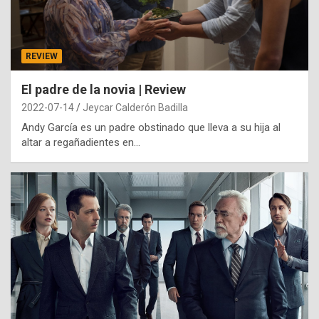
REVIEW
El padre de la novia | Review
2022-07-14
Jeycar Calderón Badilla
Andy García es un padre obstinado que lleva a su hija al
altar a regañadientes en…