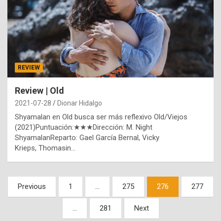
REVIEW
Review | Old
2021-07-28
Dionar Hidalgo
Shyamalan en Old busca ser más reflexivo Old/Viejos
(2021)Puntuación:★★★Dirección: M. Night
ShyamalanReparto: Gael García Bernal, Vicky
Krieps, Thomasin…
Paginación
Previous
1
…
275
276
277
de
…
281
Next
entradas