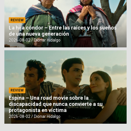
REVIEW
La hija cóndor – Entre las raíces y los sueños
de una nueva generación
2026-08-02
Dionar Hidalgo
REVIEW
Espina – Una road movie sobre la
discapacidad que nunca convierte a su
protagonista en víctima
2026-08-02
Dionar Hidalgo